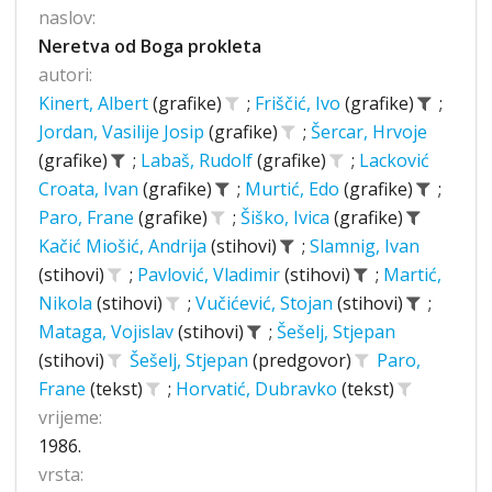
naslov:
Neretva od Boga prokleta
autori:
Kinert, Albert
(grafike)
;
Friščić, Ivo
(grafike)
;
Jordan, Vasilije Josip
(grafike)
;
Šercar, Hrvoje
(grafike)
;
Labaš, Rudolf
(grafike)
;
Lacković
Croata, Ivan
(grafike)
;
Murtić, Edo
(grafike)
;
Paro, Frane
(grafike)
;
Šiško, Ivica
(grafike)
Kačić Miošić, Andrija
(stihovi)
;
Slamnig, Ivan
(stihovi)
;
Pavlović, Vladimir
(stihovi)
;
Martić,
Nikola
(stihovi)
;
Vučićević, Stojan
(stihovi)
;
Mataga, Vojislav
(stihovi)
;
Šešelj, Stjepan
(stihovi)
Šešelj, Stjepan
(predgovor)
Paro,
Frane
(tekst)
;
Horvatić, Dubravko
(tekst)
vrijeme:
1986.
vrsta: